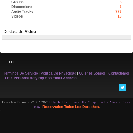
Groups
3
Discussions
6
Audio Tracks
773
Videos
13
Destacado
Vídeo
1111
Términos De Servicio
|
Política De Privacidad
|
Quiénes Somos
|
Contáctenos
|
Free Personal Holy Hip Hop Email Address
|
Derechos De Autor ©1997-2026
Holy Hip Hop...Taking The Gospel To The Streets...Since
Reservados Todos Los Derechos.
1997
,