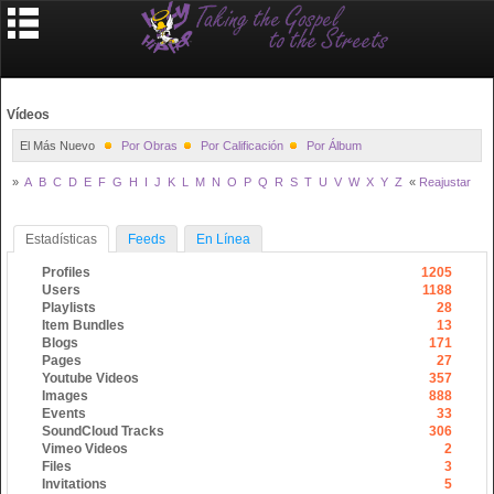
Vídeos
El Más Nuevo
Por Obras
Por Calificación
Por Álbum
»
A
B
C
D
E
F
G
H
I
J
K
L
M
N
O
P
Q
R
S
T
U
V
W
X
Y
Z
«
Reajustar
Estadísticas
Feeds
En Línea
Profiles
1205
Users
1188
Playlists
28
Item Bundles
13
Blogs
171
Pages
27
Youtube Videos
357
Images
888
Events
33
SoundCloud Tracks
306
Vimeo Videos
2
Files
3
Invitations
5