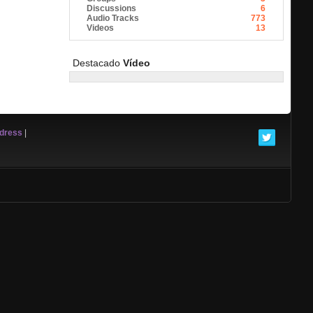
Discussions
6
Audio Tracks
773
Videos
13
Destacado
Vídeo
ddress
|