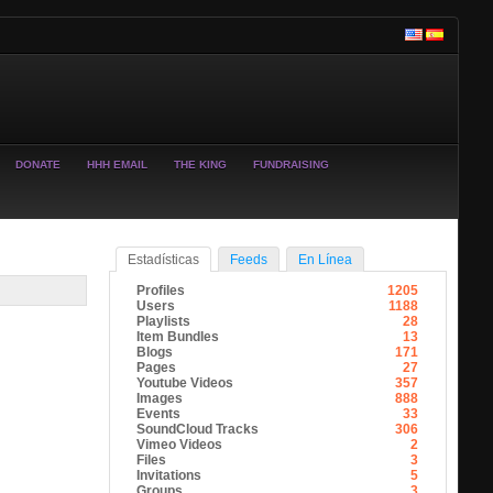
DONATE
HHH EMAIL
THE KING
FUNDRAISING
Estadísticas
Feeds
En Línea
Profiles
1205
Users
1188
Playlists
28
Item Bundles
13
Blogs
171
Pages
27
Youtube Videos
357
Images
888
Events
33
SoundCloud Tracks
306
Vimeo Videos
2
Files
3
Invitations
5
Groups
3