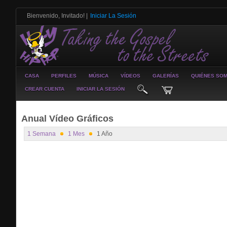
Bienvenido, Invitado!
|
Iniciar La Sesión
CASA
PERFILES
MÚSICA
VÍDEOS
GALERÍAS
QUIÉNES SO
CREAR CUENTA
INICIAR LA SESIÓN
Anual Vídeo Gráficos
1 Semana
1 Mes
1 Año