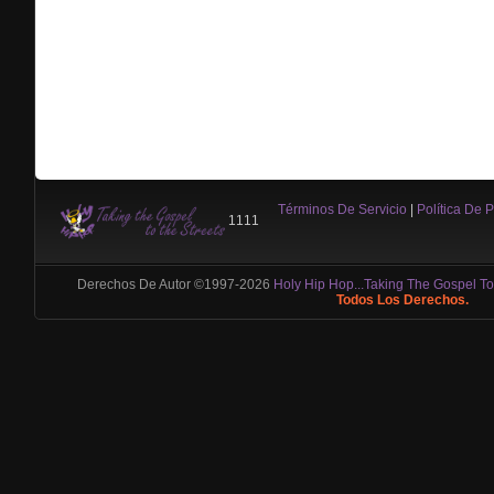
Términos De Servicio
|
Política De 
1111
Derechos De Autor ©1997-2026
Holy Hip Hop...Taking The Gospel To
Todos Los Derechos.